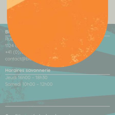
BionessenS Sàrl
Rue du Village
1124 Gollion – Suisse
+41 (0)76 327 57 59
contact@bionessens.ch
Horaires savonnerie
Jeudi 16h00 – 18h30
Samedi 10h00 – 12h00