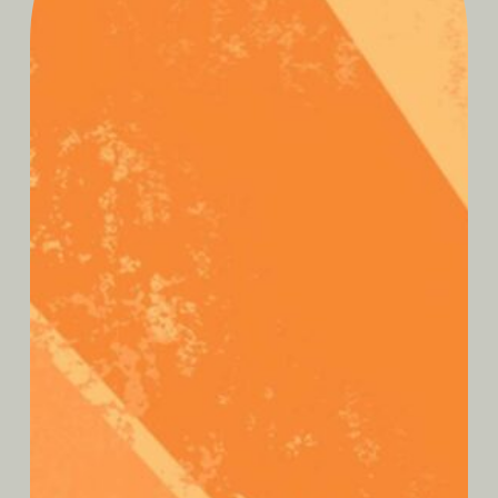
être complet avec nos pierres
énergétiques, sprays auriques et oracles.
L’alliance rare entre le soin vibratoire et
la rigueur d’un laboratoire professionnel.
Que du Bonheur pour votre
Peau et vos Sens !
Horaires et infos