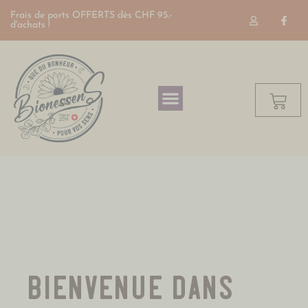
Frais de ports OFFERTS dès CHF 95.-
d'achats !
bienvenue dans