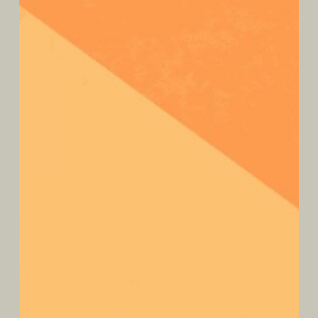
apres-shampoing - gaia
SOUPLESSE ET DOUCEUR
Un soin Gainant pour vos
cheveux
Découvrez notre après-shampooing solide Gaïa,
le
SECRET