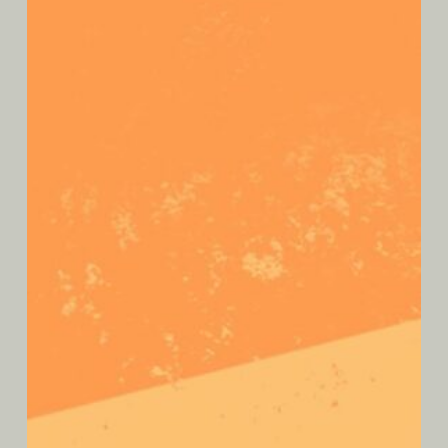
Oracle des Mondes Oniriques
Cet oracle contient 52 cartes d’enseignement
magnifiquement illustrées. Elles sont réparties en deux
ensembles : 22 cartes d’enseignement de rêves et 30
cartes d’enseignement divinatoires. Les cartes
d’enseignement de rêves se rapportent aux songes les plus
courants. Les cartes d’enseignement divinatoires vous
aident à les comprendre, à interpréter leurs symboles, pour
mieux vous connaître et affirmer votre véritable
personnalité. Les symboles oniriques sont les messagers
de vos désirs intimes : écoutez-les, faites-leur confiance,
vous vous sentirez libéré !