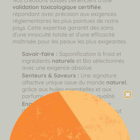
Nos créations suisses bénéficient d’une
validation toxicologique certifiée
,
répondant avec précision aux exigences
réglementaires les plus pointues de notre
pays. Cette expertise garantit des soins
d’une innocuité totale et d’une efficacité
maîtrisée pour les peaux les plus exigeantes.
Savoir-faire :
Saponification à froid et
ingrédients
naturels
et Bio sélectionnés
avec une exigence absolue.
Senteurs & Saveurs :
Une signature
olfactive unique issue du monde
naturel
,
grâce aux huiles essentielles et aux
parfums de Grasse de haute qualité.
Engagement Éco-Conscient :
Une
démarche respectueuse qui exclut tout
test sur les animaux et privilégie des
emballages
naturellement
durables
(verre, alu, carton).
Dimension Holistique :
Un univers bien-