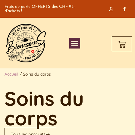
Frais de ports OFFERTS dès CHF 95.-
d'achats !
Accueil
/ Soins du corps
Soins du
corps
Tous les produits