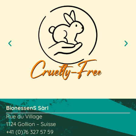
BionessenS Sàrl
Rue du Village
1124 Gollion – Suisse
+41 (0)76 327 57 59