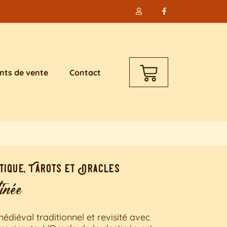
nts de vente
Contact
tique
,
Tarots et Oracles
inée
édiéval traditionnel et revisité avec