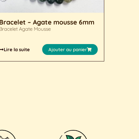
Bracelet – Agate mousse 6mm
Spray 
Zenair
Bracelet Agate Mousse
Lâcher pr
un spray 
embaumer
Lire la suite
Ajouter au panier
APAISANT
d'agrume
Lâcher pr
Lire la 