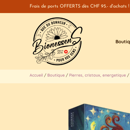
Frais de ports OFFERTS dès CHF 95.- d'achats !
Bouti
Accueil
/
Boutique
/
Pierres, cristaux, energetique