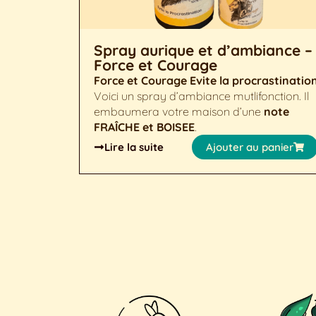
ance –
Spray aurique et d’ambiance –
Force et Courage
ion
Voici
Force et Courage
Evite la procrastinatio
 Il
Voici un spray d’ambiance mutlifonction. Il
enteur
embaumera votre maison d’une
note
s
FRAÎCHE et BOISEE
.
TITUDE
et
Lire la suite
Ajouter au panier
s !
anier