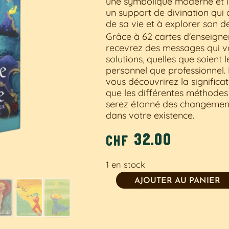
une symbolique moderne et in
un support de divination qui
de sa vie et à explorer son d
Grâce à 62 cartes d'enseigne
recevrez des messages qui v
solutions, quelles que soient l
personnel que professionnel. D
vous découvrirez la significa
que les différentes méthodes d
serez étonné des changement
dans votre existence.
32.00
chf
1 en stock
Alternative:
AJOUTER AU PANIER