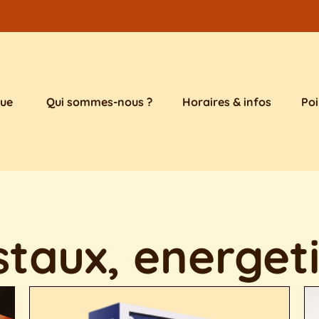
que
Qui sommes-nous ?
Horaires & infos
Poi
istaux, energet