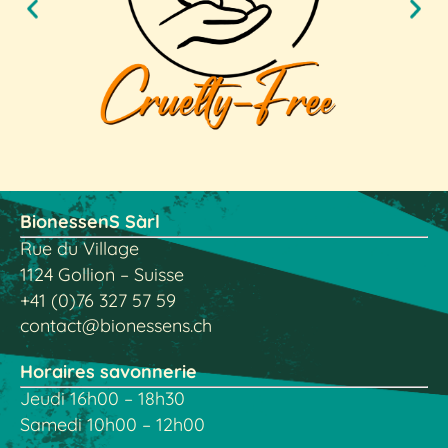
BionessenS Sàrl
Rue du Village
1124 Gollion – Suisse
+41 (0)76 327 57 59
contact@bionessens.ch
Horaires savonnerie
Jeudi 16h00 – 18h30
Samedi 10h00 – 12h00