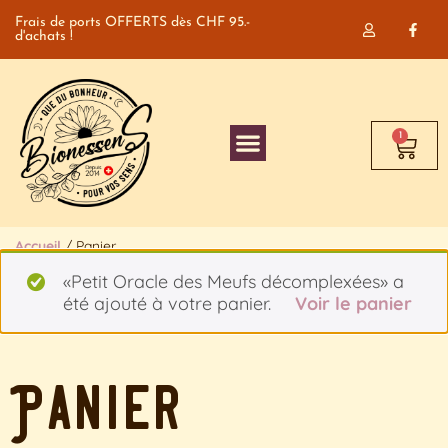
Frais de ports OFFERTS dès CHF 95.-
d'achats !
1
Accueil
/ Panier
«Petit Oracle des Meufs décomplexées» a
été ajouté à votre panier.
Voir le panier
Panier