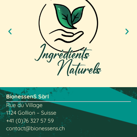
BionessenS Sàrl
Rue du Village
1124 Gollion – Suisse
+41 (0)76 327 57 59
contact@bionessens.ch